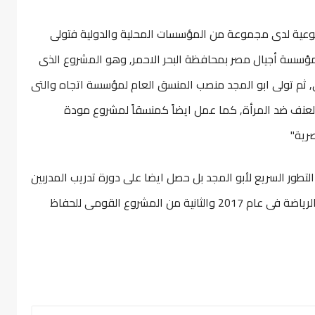
طوعية لدى مجموعة من المؤسسات المحلية والدولية فتولى
مؤسسة أجيال مصر بمحافظة البحر الاحمر, وهو المشروع الذى
ى, ثم تولى ابو المجد منصب المنسق العام لمؤسسة اتجاه والتى
عنف ضد المرأة, كما عمل ايضاً كمنسقاً لمشروع مودة
رية"
لتطور السريع لأبو المجد بل حصل ايضا على دورة تدريب المدربين
من جهتين مختلفتين اولهم كانت وزارة الشباب والرياضة فى عام 2017 والثانية من المشروع القومى للحفاظ