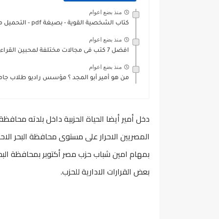
منذ بضع اعوام
كتاب الشخصية القوية - بصيغة pdf - التحميل مجاناً
منذ بضع اعوام
افضل 7 كتب فى مجالات مختلفة لمحبين القراءة ولزيادة المهارات...
منذ بضع اعوام
من هو أمير أبو المجد ؟ مؤسس راديو طلاب جام
دخل أمير أيضا الحياة الحزبية داخل بلدته محافظة
المصريين الاحرار على مستوى محافظة البحر الاحم
بمهام امين شباب حزب مصر أكتوبر بمحافظة البحر
بعض القرارات الادارية للحزب.