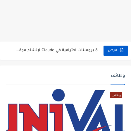
منحة تعلم اللغة الألمانية في ألمانيا 2026 بتمويل كامل
منحة حكومة سويسرا 2027 | ممولة بالكامل للدراسة في أوروبا...
10 مزايا مخفية في Gemini قد تغيّر طريقة استخدامك للذكاء...
منحة البرتغال 2027.. راتب شهري 1250 يورو وإعفاء من الرسوم...
8 برومبتات احترافية في Claude لإنشاء موقع ويب احترافي بالذكاء...
فرص
سافر إلى هولندا 2026 عبر برنامج زمالة ممول بالكامل لمدة...
سافر إلى إسبانيا 2026.. برنامج Nexus Youth Exchange ممول بالكامل...
وظائف
وظائف