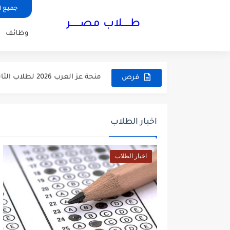
جميع ا
طـــــلاب مصــــــر
وظائف
كيفية إنشاء CV احترافي ومتوافق مع أنظمة ATS باستخدام موقع...
منحة جامعة أوروبا الوسطى في النمسا 2027 | ت
منحة عز العرب 2026 لطلاب الثانوية العامة في مصر |...
فرص
منحة تعلم اللغة الألمانية في ألمانيا 2026 بتمو
منحة حكومة سويسرا 2027 | ممولة بالكامل للدراسة في أوروبا...
اخبار الطلاب
10 مزايا مخفية في Gemini قد تغيّر طريقة استخدامك للذكاء...
اخبار الطلاب
منحة البرتغال 2027.. راتب شهري 1250 يورو وإعفاء من الرسوم...
8 برومبتات احترافية في Claude لإنشاء موقع ويب احترافي بالذكاء...
سافر إلى هولندا 2026 عبر برنامج زمالة ممول بالكامل لمدة...
سافر إلى إسبانيا 2026.. برنامج Nexus Youth Exchange ممول بالكامل...