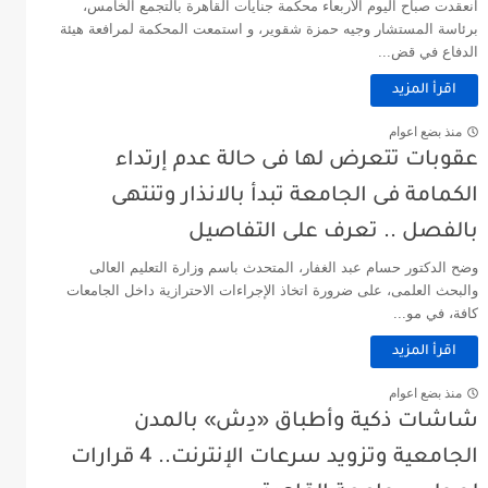
انعقدت صباح اليوم الأربعاء محكمة جنايات القاهرة بالتجمع الخامس،
برئاسة المستشار وجيه حمزة شقوير، و استمعت المحكمة لمرافعة هيئة
الدفاع في قض...
اقرأ المزيد
منذ بضع اعوام
عقوبات ‏تتعرض ‏لها ‏فى حالة ‏عدم ‏إرتداء
‏الكمامة فى الجامعة ‏تبدأ ‏بالانذار ‏وتنتهى
‏بالفصل ‏.. ‏تعرف ‏على ‏التفاصيل
وضح الدكتور حسام عبد الغفار، المتحدث باسم وزارة التعليم العالى
والبحث العلمى، على ضرورة اتخاذ الإجراءات الاحترازية داخل الجامعات
كافة، في مو...
اقرأ المزيد
منذ بضع اعوام
شاشات ذكية وأطباق «دِش» بالمدن
الجامعية وتزويد سرعات الإنترنت.. 4 قرارات