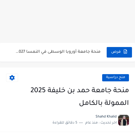
فرصة سفر إلى البرتغال 2027 بتمويل كامل | زمالة ICANN88...
كيفية إنشاء CV احترافي ومتوافق مع أنظمة ATS باستخدام موقع...
منحة جامعة أوروبا الوسطى في النمسا 2027 | تمويل يصل...
فرص
منحة عز العرب 2026 لطلاب الثانوية العامة في مصر |...
منحة تعلم اللغة الألمانية في ألمانيا 2026 بتمويل كامل
منح دراسية
منحة حكومة سويسرا 2027 | ممولة بالكامل للدراسة في أوروبا...
منحة جامعة حمد بن خليفة 2025
10 مزايا مخفية في Gemini قد تغيّر طريقة استخدامك للذكاء...
الممولة بالكامل
منحة البرتغال 2027.. راتب شهري 1250 يورو وإعفاء من الرسوم...
Shahd Khalid
اخر تحديث :
منذ عام
5 دقائق للقراءة
8 برومبتات احترافية في Claude لإنشاء موقع ويب احترافي بالذكاء...