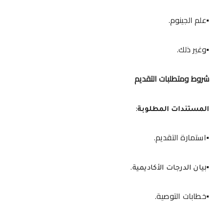
▪️علم الجينوم.
▪️وغير ذلك.
شروط ومتطلبات التقديم
:
المستندات المطلوبة
▪️استمارة التقديم.
▪️ب
يان الدرجات الأكاديمية.
▪️خطابات التوصية.