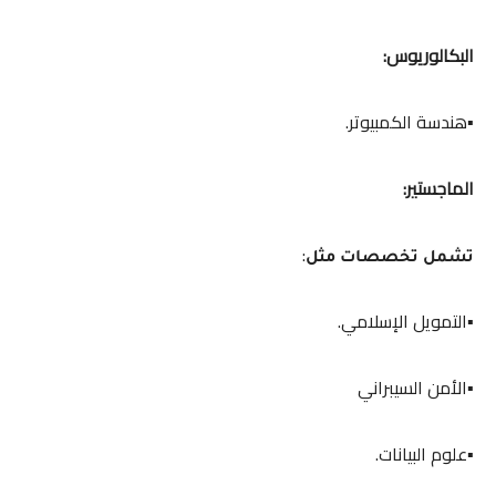
البكالوريوس:
▪️هندسة الكمبيوتر.
الماجستير:
:
تشمل تخصصات مثل
▪️التمويل الإسلامي.
▪️الأمن السيبراني
▪️علوم البيانات.