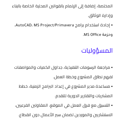
المختصة، إضافة إلى الإلمام بالقوانين المحلية الخاصة بالبناء
وإدارة الوثائق.
▪️ إجادة استخدام برامج
AutoCAD، MS Project/Primavera،
.
وحزمة MS Office
المسؤوليات
▪️ مراجعة الرسومات التنفيذية، جداول الكميات والمواصفات
لفهم نطاق المشروع وخطة العمل.
▪️ مساعدة مدير المشروع في إعداد البرامج الزمنية، خطط
المشتريات والتقارير الدورية للتقدم.
▪️ التنسيق مع فرق العمل في الموقع، المقاولين الفرعيين،
الاستشاريين والموردين لضمان سير الأعمال دون انقطاع.