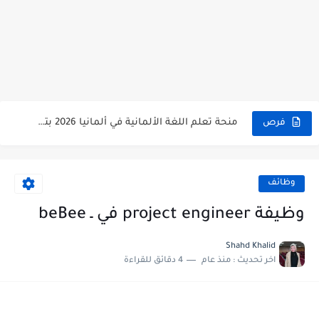
منحة جامعة أوروبا الوسطى في النمسا 2027 | تمويل يصل...
منحة عز العرب 2026 لطلاب الثانوية العامة في مصر |...
منحة تعلم اللغة الألمانية في ألمانيا 2026 بتمويل كامل
فرص
منحة حكومة سويسرا 2027 | ممولة بالكامل للدراسة في أوروبا...
10 مزايا مخفية في Gemini قد تغيّر طريقة استخدامك للذكاء...
وظائف
منحة البرتغال 2027.. راتب شهري 1250 يورو وإعفاء من الرسوم...
وظيفة project engineer في ـ beBee
8 برومبتات احترافية في Claude لإنشاء موقع ويب احترافي بالذكاء...
سافر إلى هولندا 2026 عبر برنامج زمالة ممول بالكامل لمدة...
Shahd Khalid
اخر تحديث :
منذ عام
4 دقائق للقراءة
سافر إلى إسبانيا 2026.. برنامج Nexus Youth Exchange ممول بالكامل...
مبادرة مليون خبير لأوامر الذكاء الاصطناعي.. دليل التسجيل والمحتوى والشهادة...