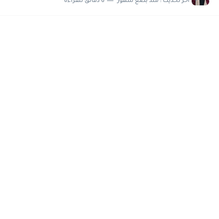
اخر تحديث :
منذ بضع شهور
6 دقائق للقراءة
سافر إلى إسبانيا 2026.. برنامج Nexus Youth Exchange ممول بالكامل...